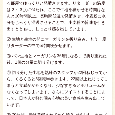
る部屋でゆっくりと発酵させます。リターダーの温度
は２～３度に保たれ、ここで生地を寝かせる時間はな
んと10時間以上。長時間低温で発酵させ、小麦粉に水
分をじっくり浸透させることで、小麦粉の旨味を引き
出すとともに、しっとり感を出しています。
② 生地と生地の間にマーガリンを折り込み、もう一度
リターダーの中で5時間寝かせます。
③ パン生地とマーガリンを36層になるまで折り重ねた
後、1個の分量に切り分けます。
④ 切り分けた生地を熟練のスタッフが22回ねじってか
ら、くるくると3回転半巻きます。22回以上ねじってし
まうと食感がかたくなり、少なすぎるとボリュームが
なくなってしまいます。さらにツイストすることによ
って、日本人が好む噛み心地の良い食感も生み出して
います。
⑤ 70分間、最終発酵させてから焼き上げます。オーブ