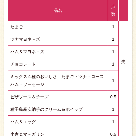
点
品名
数
たまご
1
ツナマヨネ－ズ
1
ハム＆マヨネ－ズ
1
夫
チョコレート
1
ミックス４種のおいしさ たまご・ツナ・ロース
1
ハム・ソーセージ
ピザソース＆チーズ
0.5
種子島産安納芋のクリーム＆ホイップ
1
ハム＆エッグ
1
小倉＆マ－ガリン
0.5