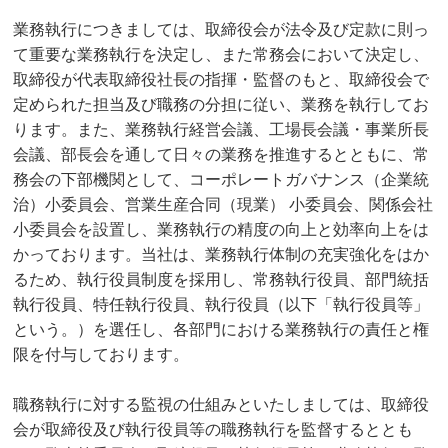
業務執行につきましては、取締役会が法令及び定款に則っ
て重要な業務執行を決定し、また常務会において決定し、
取締役が代表取締役社長の指揮・監督のもと、取締役会で
定められた担当及び職務の分担に従い、業務を執行してお
ります。また、業務執行経営会議、工場長会議・事業所長
会議、部長会を通して日々の業務を推進するとともに、常
務会の下部機関として、コーポレートガバナンス（企業統
治）小委員会、営業生産合同（現業） 小委員会、関係会社
小委員会を設置し、業務執行の精度の向上と効率向上をは
かっております。当社は、業務執行体制の充実強化をはか
るため、執行役員制度を採用し、常務執行役員、部門統括
執行役員、特任執行役員、執行役員（以下「執行役員等」
という。）を選任し、各部門における業務執行の責任と権
限を付与しております。
職務執行に対する監視の仕組みといたしましては、取締役
会が取締役及び執行役員等の職務執行を監督するととも