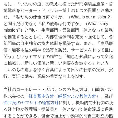
もに、「いのちの道」の教えに従った部門別製品施策・営
業戦略をピーター・ドラッカー博士の５つの質問と連動さ
せ、「私たちの使命は何ですか」（What is our mission?）
と問うだけでなく「私の使命は何ですか」（What is my
mission?）と問い、生産部門・営業部門一体となった業務
を推進するとともに、内部管理体制を充実・強化して、各
部門毎の自主独立の協力体制を構築する。また、「良品廉
価・顧客本位の精神で品質と製品、サービスをもって世に
問う」というヤマザキの精神と「知恵と知識によって変化
に挑戦し、新しい価値と新しい需要を創造する」という
「いのちの道」を導く言葉によって日々の仕事の実践、実
行、実証に励み、業績の着実な向上を期す。
当社のコーポレート・ガバナンスの考え方は、山崎製パン
株式会社の「
経営基本方針（綱領および具体方針）
」及び
21世紀のヤマザキの経営方針
に則り、機動的で実行力のあ
る経営陣が管理職・従業員と一体となって使命達成に邁進
することができる、健全で適正かつ効率的な自主独立の協