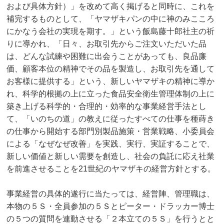
および具体方針）」を改めて高く掲げると同時に、これを
補完するものとして、「ヤマザキパンの中に神のみこころ
にかなう会社の実現を期す。」という飯島藤十郎社主の祈
りに導かれ、「日々、お取引先からご注文いただいた品
は、どんな試練や困難に出会うことがあっても、良品廉
価、顧客本位の精神でその品を製造し、お取引先を通して
お客様に提供する」という、新しいヤマザキの精神に導か
れ、科学的根拠の上に立った食品安全衛生管理体制の上に
築き上げる科学的・合理的・効率的な事業経営手法とし
て、「いのちの道」の教えに従ったすべての仕事を種蒔き
の仕事から開始する部門別製品施策・営業戦略、小委員会
による「なぜなぜ改善」を実践、実行、実証することで、
新しい価値と新しい需要を創造し、社会の負託に応え社業
を前進させることを21世紀のヤマザキの経営方針とする。
事業経営の具体的遂行に当たっては、経営陣、管理職は、
本物の５Ｓ・全員参加の５Ｓとピーター・ドラッカー博士
の５つの質問を連動させる「２本立ての５Ｓ」を行うとと