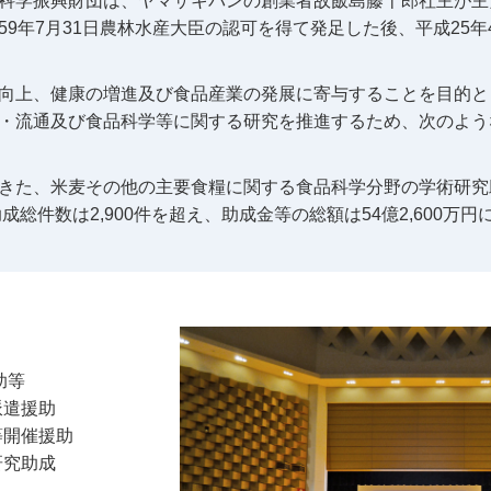
科学振興財団は、ヤマザキパンの創業者故飯島藤十郎社主が主
9年7月31日農林水産大臣の認可を得て発足した後、平成25年
向上、健康の増進及び食品産業の発展に寄与することを目的と
・流通及び食品科学等に関する研究を推進するため、次のよう
きた、米麦その他の主要食糧に関する食品科学分野の学術研究
成総件数は2,900件を超え、助成金等の総額は54億2,600万
助等
派遣援助
等開催援助
研究助成