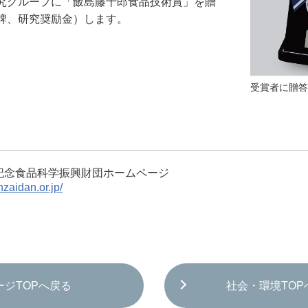
究グループに「飯島藤十郎食品技術賞」を贈
牌、研究奨励金）します。
受賞者に贈答
記念食品科学振興財団ホームページ
nzaidan.or.jp/
ージTOPへ戻る
社会・環境TOP