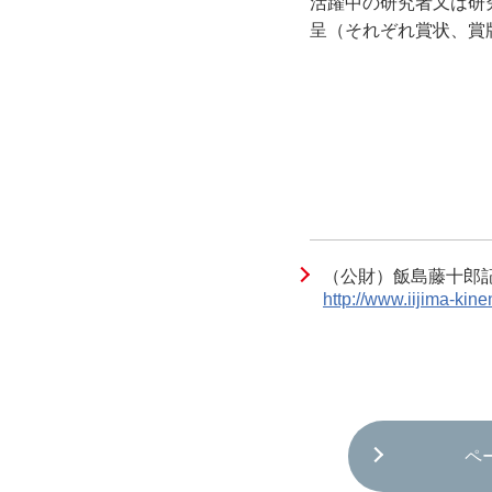
活躍中の研究者又は研
呈（それぞれ賞状、賞
（公財）飯島藤十郎
http://www.iijima-kine
ペ