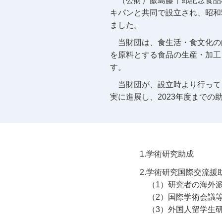
（公財）飯島藤十郎記念食品
キパンと共同で設立され、昭和5
ました。
当財団は、食生活・食文化の
を原料とする食品の生産・加工
す。
当財団が、設立時より行って
実に進展し、2023年度までの助
1.学術研究助成
2.学術研究国際交流援
（1）研究者の海外
（2）国際学術会議
（3）外国人留学生