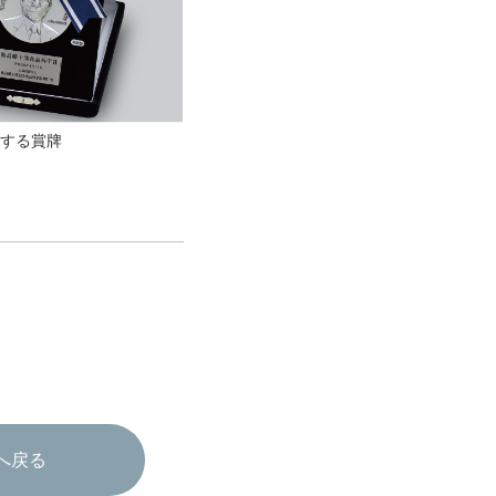
する賞牌
へ戻る