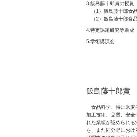
3.飯島藤十郎賞の授賞
（1）飯島藤十郎食
（2）飯島藤十郎食
4.特定課題研究等助成
5.学術講演会
飯島藤十郎賞
食品科学、特に米麦そ
加工技術、品質、安全
れた業績が認められる
を、また同分野におけ