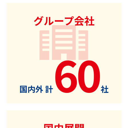
グループ会社
60
国内外 計
社
国内展開