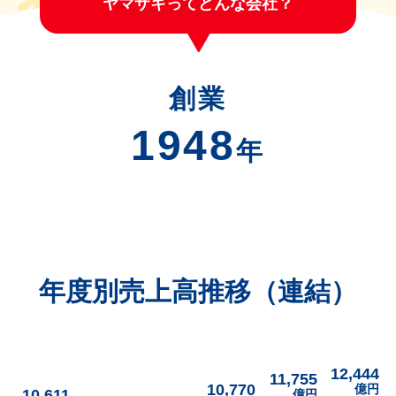
ヤマザキってどんな会社？
創業
1948
年
年度別売上高推移（連結）
12,444
11,755
10,770
億円
10,611
億円